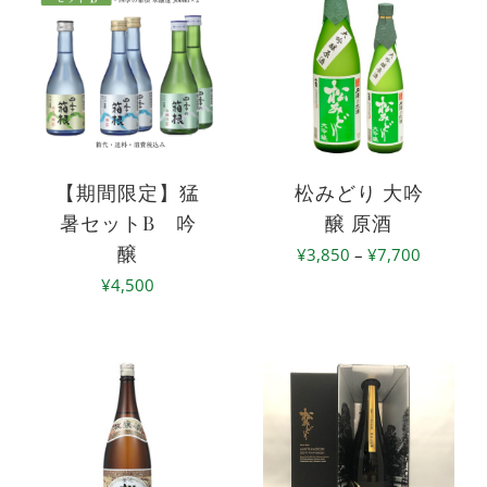
お
酒
個
【期間限定】猛
松みどり 大吟
暑セットB 吟
醸 原酒
醸
価
¥
3,850
–
¥
7,700
¥
4,500
格
帯:
¥3,850
–
¥7,700