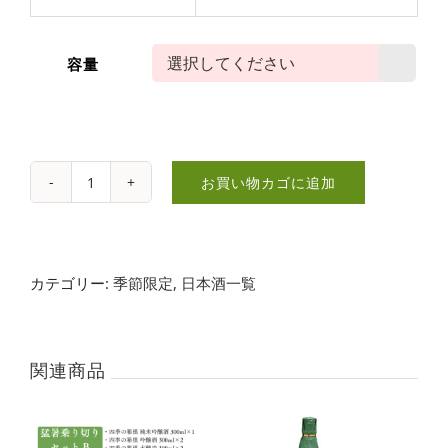
容量

お買い物カゴに追加
本
醸
造
カテゴリー:
季節限定
,
日本酒一覧
し
ぼ
り
関連商品
た
て
の