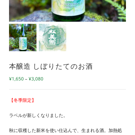
本醸造 しぼりたてのお酒
価
¥
1,650
–
¥
3,080
格
帯:
【冬季限定】
¥1,650
–
ラベルが新しくなりました。
¥3,080
秋に収穫した新米を使い仕込んで、生まれる酒。加熱処