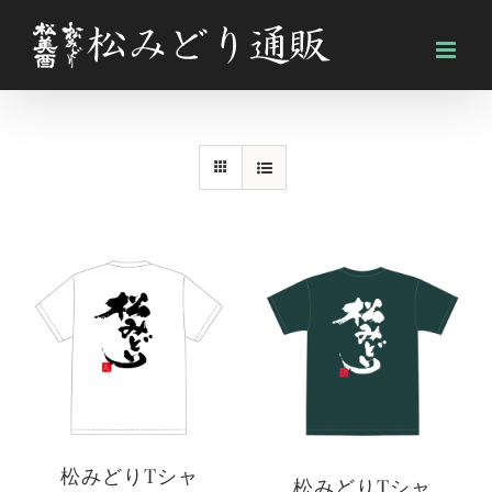
Skip
to
content
松みどりTシャ
松みどりTシャ